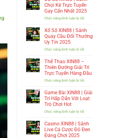
Hợp
Mẹo
Chọi Kê Trực Tuyến
Pháp
Tránh
Gay Cấn Nhất 2025
Không|
Rủi
ng
Chức năng bình luận bị tắt
ở
Giải
Ro
Đá
Đáp
Gà
Qua
Xổ Số XIN88 | Sảnh
XIN88
Minh
Quay Cầu Đổi Thưởng
|
Chứng
Uy Tín 2025
Sảnh
Cụ
Chức năng bình luận bị tắt
ở
Chọi
Thể
Xổ
Kê
Số
Trực
Thể Thao XIN88 –
XIN88
Tuyến
Thiên Đường Giải Trí
|
Gay
Trực Tuyến Hàng Đầu
Sảnh
Cấn
Chức năng bình luận bị tắt
ở
Quay
Nhất
Thể
Cầu
2025
Thao
Đổi
Game Bài XIN88 | Giải
XIN88
Thưởng
Trí Hấp Dẫn Với Loạt
–
Uy
Trò Chơi Hot
Thiên
Tín
Chức năng bình luận bị tắt
ở
Đường
2025
Game
Giải
Bài
Trí
Casino XIN88 | Sảnh
XIN88
Trực
Live Cá Cược Đỏ Đen
|
Tuyến
Đáng Chơi 2025
Giải