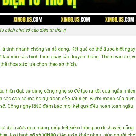
ểu cách chơi số cào điện tử thú vị
 là tính nhanh chóng và dễ dàng. Kết quả có thể được biết ngay
ợi lâu như các hình thức quay cầu truyền thống. Thêm vào đó, vớ
thể thỏa sức lựa chọn theo sở thích.
ầu hiện đại, sử dụng công nghệ số để tạo ra kết quả ngẫu nhiên
ọn các con số mà họ dự đoán sẽ xuất hiện. Điểm mạnh của điện
ay số. Công nghệ RNG đảm bảo mọi kết quả đều hoàn toàn ngẫu
ơi đặt cược qua mạng, giúp tiết kiệm thời gian di chuyển cũng
hiều loại hình
xổ số XIN88
điện toán khác nhau, giúp người chơ