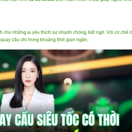
.
nh cho những ai yêu thích sự nhanh chóng, bất ngờ. Với cơ chế c
 quay cầu chỉ trong khoảng thời gian ngắn.