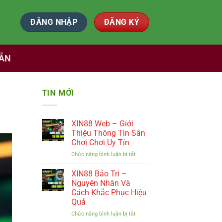
ĐĂNG NHẬP
ĐĂNG KÝ
ẪN
TIN MỚI
XIN88 Web – Giới
Thiệu Thông Tin Sân
Chơi Chơi Uy Tín
Chức năng bình luận bị tắt
ở
XIN88
Web
XIN88 Bảo Trì –
–
Nguyên Nhân Và
Giới
Cách Khắc Phục Hiệu
Thiệu
Quả
Thông
Tin
Chức năng bình luận bị tắt
ở
Sân