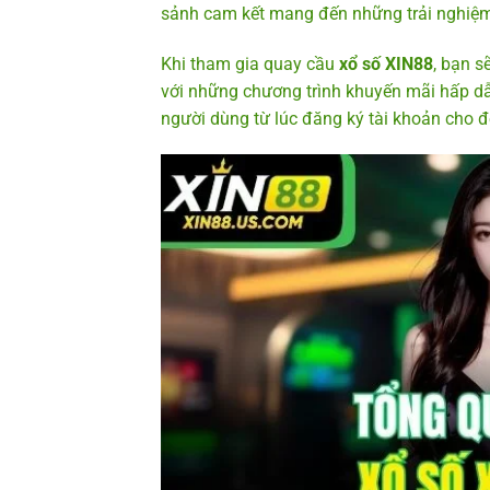
sảnh cam kết mang đến những trải nghiệm
Khi tham gia quay cầu
xổ số XIN88
, bạn s
với những chương trình khuyến mãi hấp dẫ
người dùng từ lúc đăng ký tài khoản cho đế