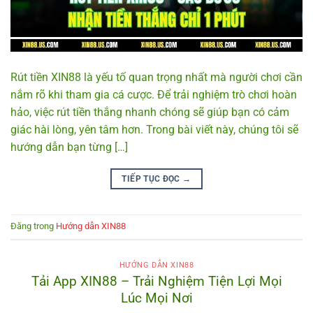
Rút tiền XIN88 là yếu tố quan trọng nhất mà người chơi cần
nắm rõ khi tham gia cá cược. Để trải nghiệm trò chơi hoàn
hảo, việc rút tiền thắng nhanh chóng sẽ giúp bạn có cảm
giác hài lòng, yên tâm hơn. Trong bài viết này, chúng tôi sẽ
hướng dẫn bạn từng […]
TIẾP TỤC ĐỌC
→
Đăng trong
Hướng dẫn XIN88
HƯỚNG DẪN XIN88
Tải App XIN88 – Trải Nghiệm Tiện Lợi Mọi
Lúc Mọi Nơi