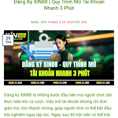
Đăng Ký XIN88 | Quy Trình Mở Tài Khoản
Nhanh 3 Phút
ĐĂNG VÀO
THÁNG 4 29, 2025
BỞI
SEO
29
Th4
Đăng ký XIN88 là những bước đầu tiên mà người chơi cần
thực hiện khi cá cược. Việc mở tài khoản không chỉ đơn
giản mà còn nhanh chóng, giúp người chơi có thể bắt đầu
trải nghiệm ngay lập tức. Ngay sau đó hội viên có thể trải