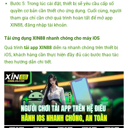
Bước 5: Trong lúc cài đặt, thiết bị sẽ yêu cầu cấp số
quyền cơ bản cần thiết cho ứng dụng. Cuối cùng, người
tham gia chỉ cần chờ quá trình hoàn tất để mở app
XIN88, đăng nhập tài khoản.
Tải ứng dụng XIN88 nhanh chóng cho máy iOS
Quá trình
tải app XIN88
diễn ra nhanh chóng trên thiết bị
iOS, khách hàng cần thực hiện đầy đủ các bước thao tác
theo hướng dẫn chi tiết.