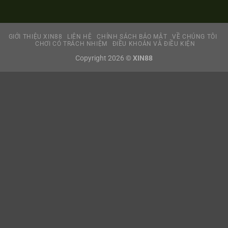
GIỚI THIỆU XIN88
LIÊN HỆ
CHÍNH SÁCH BẢO MẬT
VỀ CHÚNG TÔI
CHƠI CÓ TRÁCH NHIỆM
ĐIỀU KHOẢN VÀ ĐIỀU KIỆN
Copyright 2026 ©
XIN88