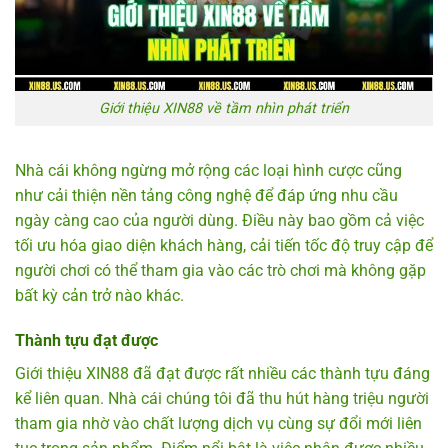
Giới thiệu XIN88 về tầm nhìn phát triển
Nhà cái không ngừng mở rộng các loại hình cược cũng
như cải thiện nền tảng công nghệ để đáp ứng nhu cầu
ngày càng cao của người dùng. Điều này bao gồm cả việc
tối ưu hóa giao diện khách hàng, cải tiến tốc độ truy cập để
người chơi có thể tham gia vào các trò chơi mà không gặp
bất kỳ cản trở nào khác.
Thành tựu đạt được
Giới thiệu XIN88 đã đạt được rất nhiều các thành tựu đáng
kể liên quan. Nhà cái chúng tôi đã thu hút hàng triệu người
tham gia nhờ vào chất lượng dịch vụ cùng sự đổi mới liên