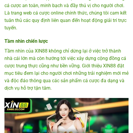
cá cược an toàn, minh bạch và đầy thú vị cho người chơi.
Là trang web cá cược online chính thức, chúng tôi cam kết
tuân thủ các quy định liên quan đến hoạt động giải trí trực
tuyến.
Tầm nhìn chiến lược
Tầm nhìn của XIN88 không chỉ dừng lại ở việc trở thành
nhà cái lớn mà còn hướng tới việc xây dựng cộng đồng cá
cược trung thực cũng như bền vững. Giới thiệu XIN88 đặt
mục tiêu đem lại cho người chơi những trải nghiệm mới mẻ
và độc đáo thông qua các sản phẩm cá cược đa dạng và
dịch vụ hỗ trợ tận tâm.