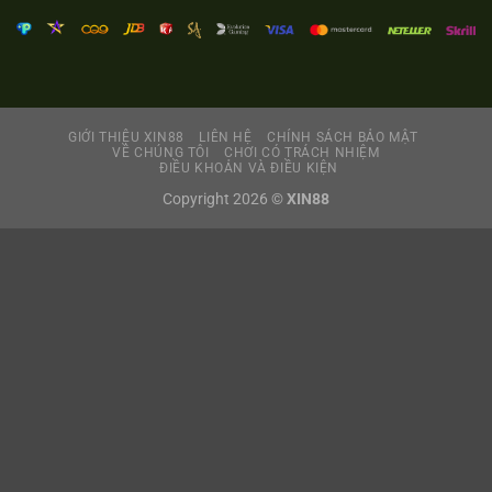
GIỚI THIỆU XIN88
LIÊN HỆ
CHÍNH SÁCH BẢO MẬT
VỀ CHÚNG TÔI
CHƠI CÓ TRÁCH NHIỆM
ĐIỀU KHOẢN VÀ ĐIỀU KIỆN
Copyright 2026 ©
XIN88