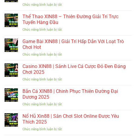
|
Minh
Chức năng bình luận bị tắt
ở
Sảnh
Chứng
Xổ
Chọi
Cụ
Số
Thể Thao XIN88 – Thiên Đường Giải Trí Trực
Kê
Thể
XIN88
Trực
Tuyến Hàng Đầu
|
Tuyến
Chức năng bình luận bị tắt
ở
Sảnh
Gay
Thể
Quay
Cấn
Thao
Game Bài XIN88 | Giải Trí Hấp Dẫn Với Loạt Trò
Cầu
Nhất
XIN88
Đổi
Chơi Hot
2025
–
Thưởng
Chức năng bình luận bị tắt
ở
Thiên
Uy
Game
Đường
Tín
Bài
Casino XIN88 | Sảnh Live Cá Cược Đỏ Đen Đáng
Giải
2025
XIN88
Trí
Chơi 2025
|
Trực
Chức năng bình luận bị tắt
ở
Giải
Tuyến
Casino
Trí
Hàng
XIN88
Bắn Cá XIN88 | Chinh Phục Thiên Đường Đại
Hấp
Đầu
|
Dẫn
Dương 2025
Sảnh
Với
Chức năng bình luận bị tắt
ở
Live
Loạt
Bắn
Cá
Trò
Cá
Nổ Hũ Xin88 | Sân Chơi Slot Online Được Yêu
Cược
Chơi
XIN88
Đỏ
Thích 2025
Hot
|
Đen
Chức năng bình luận bị tắt
ở
Chinh
Đáng
Nổ
Phục