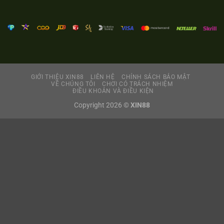
GIỚI THIỆU XIN88
LIÊN HỆ
CHÍNH SÁCH BẢO MẬT
VỀ CHÚNG TÔI
CHƠI CÓ TRÁCH NHIỆM
ĐIỀU KHOẢN VÀ ĐIỀU KIỆN
Copyright 2026 ©
XIN88