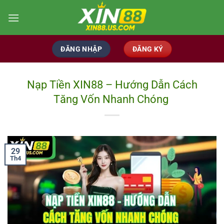
Bỏ
qua
nội
dung
ĐĂNG NHẬP
ĐĂNG KÝ
Nạp Tiền XIN88 – Hướng Dẫn Cách
Tăng Vốn Nhanh Chóng
29
Th4