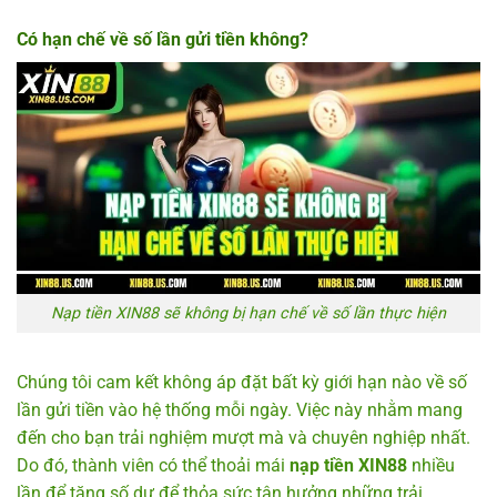
Có hạn chế về số lần gửi tiền không?
Nạp tiền XIN88 sẽ không bị hạn chế về số lần thực hiện
Chúng tôi cam kết không áp đặt bất kỳ giới hạn nào về số
lần gửi tiền vào hệ thống mỗi ngày. Việc này nhằm mang
đến cho bạn trải nghiệm mượt mà và chuyên nghiệp nhất.
Do đó, thành viên có thể thoải mái
nạp tiền XIN88
nhiều
lần để tăng số dư để thỏa sức tận hưởng những trải