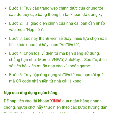
Bước 1: Truy cập trang web chính thức của chúng tôi
sau đó truy cập bằng thông tin tài khoản đã đăng ký.
Bước 2: Tại giao diện chính của nhà cái bạn cần nhấp
vào mục “Nạp tiền”.
Bước 3: Lúc này thành viên sẽ thấy nhiều lựa chọn nạp
tiền khác nhau thì hãy chọn “Ví điện tử”,
Bước 4: Chọn loại ví điện tử mà bạn đang sử dụng,
chẳng hạn như: Momo, VNPAY, ZaloPay,… Sau đó, điền
số tiền hội viên muốn nạp vào ví khoản game.
Bước 5: Truy cập ứng dụng ví điện tử của bạn rồi quét
mã QR code nhận tiền từ nhà cái là xong.
Nạp qua ứng dụng ngân hàng
Để nạp tiền vào tài khoản
XIN88
qua ngân hàng nhanh
chóng, người chơi hãy thực hiện theo các bước hướng dẫn.