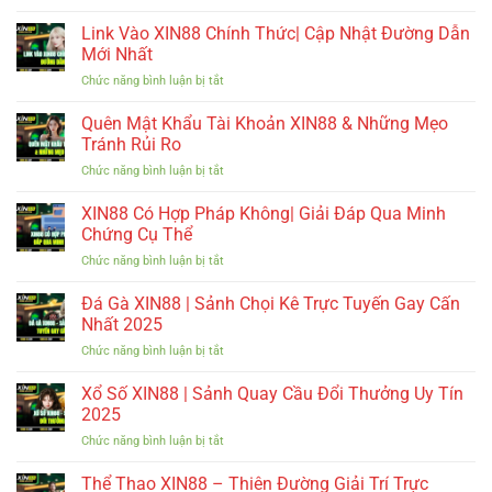
XIN88
Nhân
Uy
Bị
Link Vào XIN88 Chính Thức| Cập Nhật Đường Dẫn
Và
Tín
Chặn
Cách
Mới Nhất
|
Khắc
Chức năng bình luận bị tắt
ở
Tìm
Phục
Link
Hiểu
Hiệu
Vào
Quên Mật Khẩu Tài Khoản XIN88 & Những Mẹo
Cách
Quả
XIN88
Khắc
Tránh Rủi Ro
Chính
Phục
Chức năng bình luận bị tắt
ở
Thức|
Mới
Quên
Cập
Nhất
Mật
XIN88 Có Hợp Pháp Không| Giải Đáp Qua Minh
Nhật
2025
Khẩu
Đường
Chứng Cụ Thể
Tài
Dẫn
Chức năng bình luận bị tắt
ở
Khoản
Mới
XIN88
XIN88
Nhất
Có
Đá Gà XIN88 | Sảnh Chọi Kê Trực Tuyến Gay Cấn
&
Hợp
Những
Nhất 2025
Pháp
Mẹo
Chức năng bình luận bị tắt
ở
Không|
Tránh
Đá
Giải
Rủi
Gà
Xổ Số XIN88 | Sảnh Quay Cầu Đổi Thưởng Uy Tín
Đáp
Ro
XIN88
Qua
2025
|
Minh
Chức năng bình luận bị tắt
ở
Sảnh
Chứng
Xổ
Chọi
Cụ
Số
Thể Thao XIN88 – Thiên Đường Giải Trí Trực
Kê
Thể