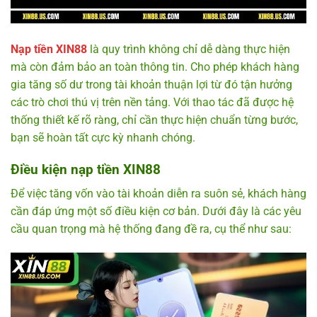
Nạp tiền XIN88
là quy trình không chỉ dễ dàng thực hiện
mà còn đảm bảo an toàn thông tin. Cho phép khách hàng
gia tăng số dư trong tài khoản thuận lợi từ đó tận hưởng
các trò chơi thú vị trên nền tảng. Với thao tác đã được hệ
thống thiết kế rõ ràng, chỉ cần thực hiện chuẩn từng bước,
bạn sẽ hoàn tất cực kỳ nhanh chóng.
Điều kiện nạp tiền XIN88
Để việc tăng vốn vào tài khoản diễn ra suôn sẻ, khách hàng
cần đáp ứng một số điều kiện cơ bản. Dưới đây là các yêu
cầu quan trọng mà hệ thống đang đề ra, cụ thể như sau: