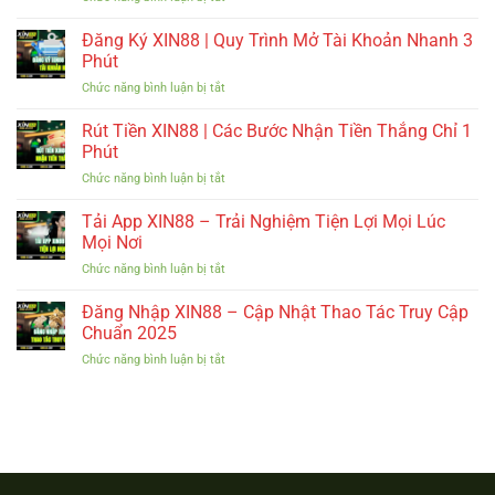
Sân
Dương
Nạp
Chơi
2025
Tiền
Đăng Ký XIN88 | Quy Trình Mở Tài Khoản Nhanh 3
Slot
XIN88
Online
Phút
–
Được
Chức năng bình luận bị tắt
ở
Hướng
Yêu
Đăng
Dẫn
Thích
Ký
Rút Tiền XIN88 | Các Bước Nhận Tiền Thắng Chỉ 1
Cách
2025
XIN88
Tăng
Phút
|
Vốn
Chức năng bình luận bị tắt
ở
Quy
Nhanh
Rút
Trình
Chóng
Tiền
Tải App XIN88 – Trải Nghiệm Tiện Lợi Mọi Lúc
Mở
XIN88
Tài
Mọi Nơi
|
Khoản
Chức năng bình luận bị tắt
ở
Các
Nhanh
Tải
Bước
3
App
Đăng Nhập XIN88 – Cập Nhật Thao Tác Truy Cập
Nhận
Phút
XIN88
Tiền
Chuẩn 2025
–
Thắng
Chức năng bình luận bị tắt
ở
Trải
Chỉ
Đăng
Nghiệm
1
Nhập
Tiện
Phút
XIN88
Lợi
–
Mọi
Cập
Lúc
Nhật
Mọi
Thao
Nơi