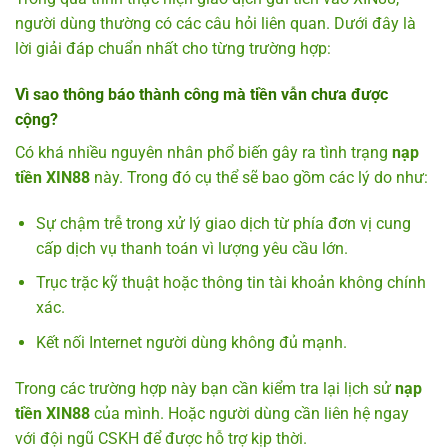
người dùng thường có các câu hỏi liên quan. Dưới đây là
lời giải đáp chuẩn nhất cho từng trường hợp:
Vì sao thông báo thành công mà tiền vẫn chưa được
cộng?
Có khá nhiều nguyên nhân phổ biến gây ra tình trạng
nạp
tiền XIN88
này. Trong đó cụ thể sẽ bao gồm các lý do như:
Sự chậm trễ trong xử lý giao dịch từ phía đơn vị cung
cấp dịch vụ thanh toán vì lượng yêu cầu lớn.
Trục trặc kỹ thuật hoặc thông tin tài khoản không chính
xác.
Kết nối Internet người dùng không đủ mạnh.
Trong các trường hợp này bạn cần kiểm tra lại lịch sử
nạp
tiền XIN88
của mình. Hoặc người dùng cần liên hệ ngay
với đội ngũ CSKH để được hỗ trợ kịp thời.